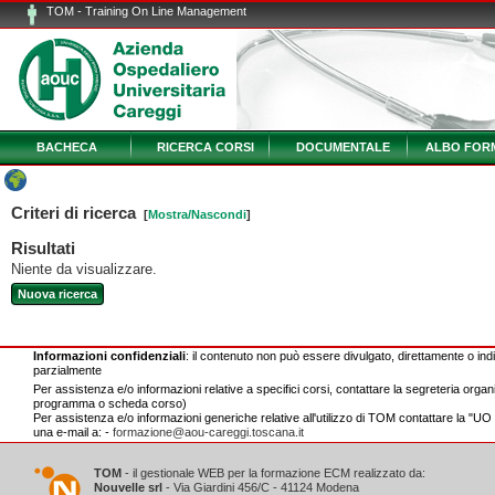
TOM - Training On Line Management
BACHECA
RICERCA CORSI
DOCUMENTALE
ALBO FOR
Criteri di ricerca
[
Mostra/Nascondi
]
Risultati
Niente da visualizzare.
Nuova ricerca
Informazioni confidenziali
: il contenuto non può essere divulgato, direttamente o ind
parzialmente
Per assistenza e/o informazioni relative a specifici corsi, contattare la segreteria organ
programma o scheda corso)
Per assistenza e/o informazioni generiche relative all'utilizzo di TOM contattare la "U
una e-mail a: -
formazione@aou-careggi.toscana.it
TOM
- il gestionale WEB per la formazione ECM realizzato da:
Nouvelle srl
- Via Giardini 456/C - 41124 Modena